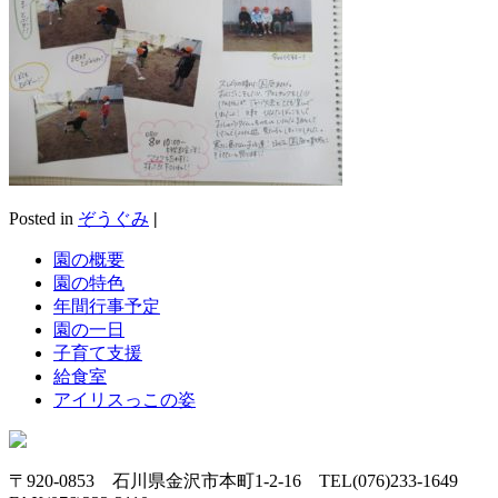
Posted in
ぞうぐみ
|
園の概要
園の特色
年間行事予定
園の一日
子育て支援
給食室
アイリスっこの姿
〒920-0853 石川県金沢市本町1-2-16 TEL(076)233-1649