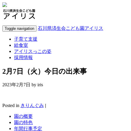
石川県済生会こども園アイリス
Toggle navigation
子育て支援
給食室
アイリスっこの姿
採用情報
2月7日（火）今日の出来事
2023年2月7日 by
iris
Posted in
きりんぐみ
|
園の概要
園の特色
年間行事予定