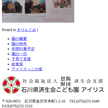
Posted in
きりんぐみ
|
園の概要
園の特色
年間行事予定
園の一日
子育て支援
給食室
アイリスっこの姿
〒920-0853 石川県金沢市本町1-2-16 TEL(076)233-1649
FAX(076)233-3110