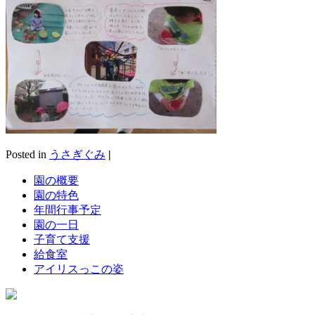
Posted in
うさぎぐみ
|
園の概要
園の特色
年間行事予定
園の一日
子育て支援
給食室
アイリスっこの姿