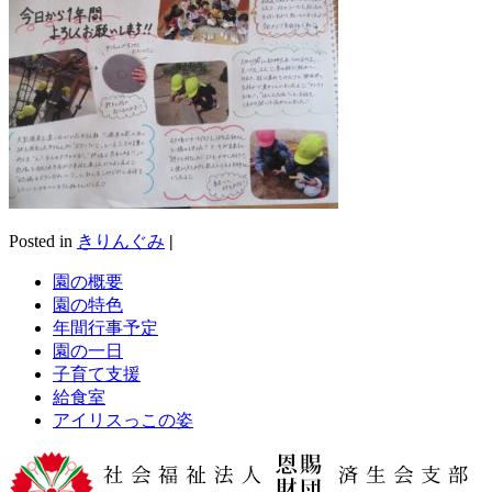
Posted in
きりんぐみ
|
園の概要
園の特色
年間行事予定
園の一日
子育て支援
給食室
アイリスっこの姿