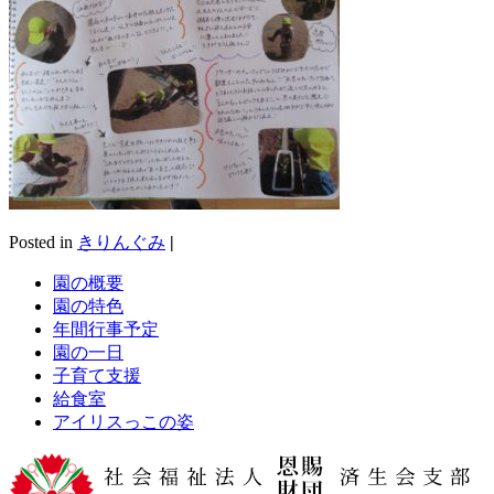
Posted in
きりんぐみ
|
園の概要
園の特色
年間行事予定
園の一日
子育て支援
給食室
アイリスっこの姿