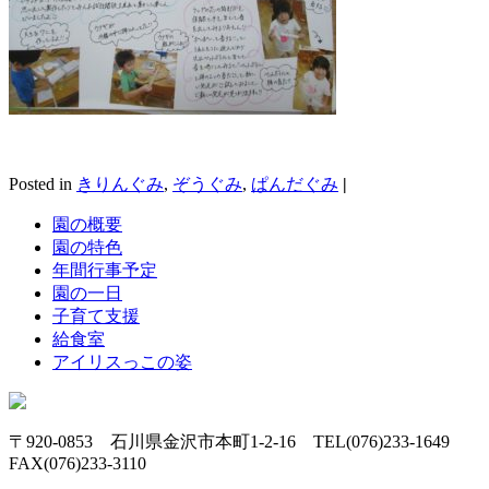
Posted in
きりんぐみ
,
ぞうぐみ
,
ぱんだぐみ
|
園の概要
園の特色
年間行事予定
園の一日
子育て支援
給食室
アイリスっこの姿
〒920-0853 石川県金沢市本町1-2-16 TEL(076)233-1649
FAX(076)233-3110