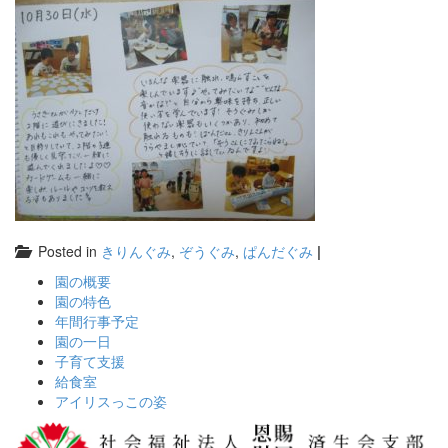
Posted in
きりんぐみ
,
ぞうぐみ
,
ぱんだぐみ
|
園の概要
園の特色
年間行事予定
園の一日
子育て支援
給食室
アイリスっこの姿