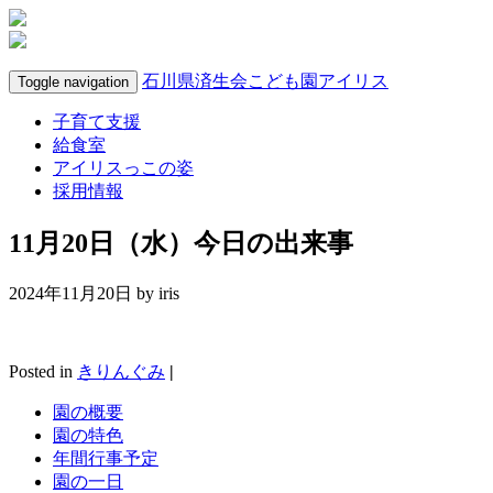
石川県済生会こども園アイリス
Toggle navigation
子育て支援
給食室
アイリスっこの姿
採用情報
11月20日（水）今日の出来事
2024年11月20日 by
iris
Posted in
きりんぐみ
|
園の概要
園の特色
年間行事予定
園の一日