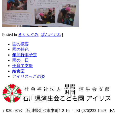
Posted in
きりんぐみ
,
ぱんだぐみ
|
園の概要
園の特色
年間行事予定
園の一日
子育て支援
給食室
アイリスっこの姿
〒920-0853 石川県金沢市本町1-2-16 TEL(076)233-1649 FAX(