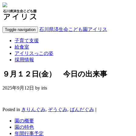
石川県済生会こども園アイリス
Toggle navigation
子育て支援
給食室
アイリスっこの姿
採用情報
９月１２日(金） 今日の出来事
2025年9月12日 by
iris
Posted in
きりんぐみ
,
ぞうぐみ
,
ぱんだぐみ
|
園の概要
園の特色
年間行事予定