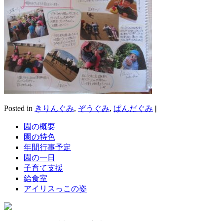
Posted in
きりんぐみ
,
ぞうぐみ
,
ぱんだぐみ
|
園の概要
園の特色
年間行事予定
園の一日
子育て支援
給食室
アイリスっこの姿