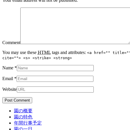
Your email address will not be published.
Comment
You may use these
HTML
tags and attributes:
<a href="" title="
cite=""> <s> <strike> <strong>
Name
*
Email
*
Website
園の概要
園の特色
年間行事予定
園の一日