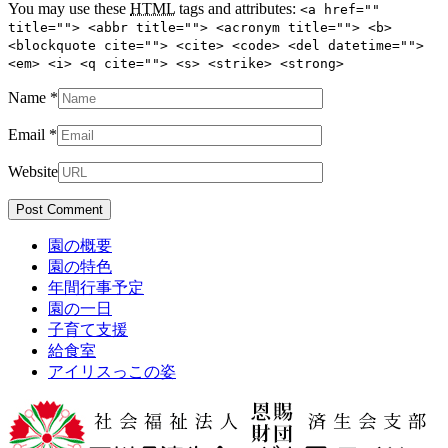
You may use these
HTML
tags and attributes:
<a href=""
title=""> <abbr title=""> <acronym title=""> <b>
<blockquote cite=""> <cite> <code> <del datetime="">
<em> <i> <q cite=""> <s> <strike> <strong>
Name
*
Email
*
Website
園の概要
園の特色
年間行事予定
園の一日
子育て支援
給食室
アイリスっこの姿