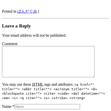
Posted in
ぱんだぐみ
|
Leave a Reply
Your email address will not be published.
Comment
You may use these
HTML
tags and attributes:
<a href=""
title=""> <abbr title=""> <acronym title=""> <b>
<blockquote cite=""> <cite> <code> <del datetime="">
<em> <i> <q cite=""> <s> <strike> <strong>
Name
*