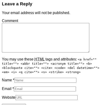
Leave a Reply
Your email address will not be published.
Comment
You may use these
HTML
tags and attributes:
<a href=""
title=""> <abbr title=""> <acronym title=""> <b>
<blockquote cite=""> <cite> <code> <del datetime="">
<em> <i> <q cite=""> <s> <strike> <strong>
Name
*
Email
*
Website